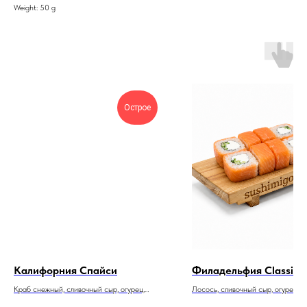
Weight: 50 g
Острое
Калифорния Спайси
Филадельфия Classic
Краб снежный, сливочный сыр, огурец,
Лосось, сливочный сыр, огурец
спайси соус