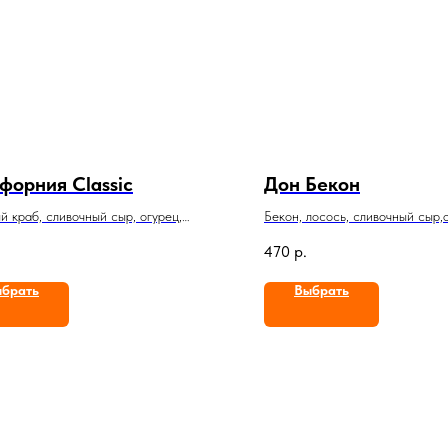
форния Classic
Дон Бекон
 краб, сливочный сыр, огурец,
Бекон, лосось, сливочный сыр,
470
р.
брать
Выбрать