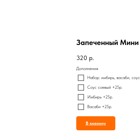
Запеченный Мини 
320
р.
Дополнения
Набор: имбирь, васаби, соу
Соус соевый +25р.
Имбирь +25р.
Васаби +25р.
В корзину