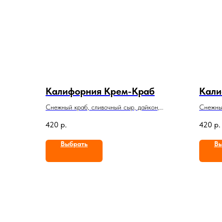
Калифорния Крем-Краб
Кали
Снежный краб, сливочный сыр, дайкон,
Снежный
масаго
масаго
420
р.
420
р.
Выбрать
Вы