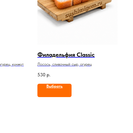
Филадельфия Classic
огурец, кунжут
Лосось, сливочный сыр, огурец
530
р.
Выбрать