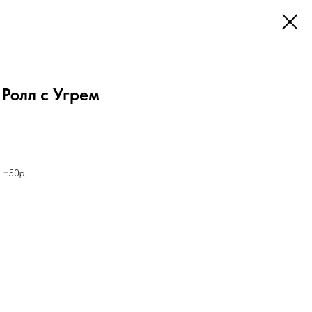
Ролл с Угрем
с +50р.