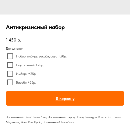
Антикризисный набор
1 450
р.
Дополнения
Набор: имбирь, васаби, соус +50р.
Соус соевый +25р.
Имбирь +25р.
Васаби +25р.
В корзину
Запеченный Ролл Чикен Чиз, Запеченный Бургер Ролл, Темпура Ролл с Острыми
Мидиями, Ролл Хот Краб, Запеченный Ролл Чиз