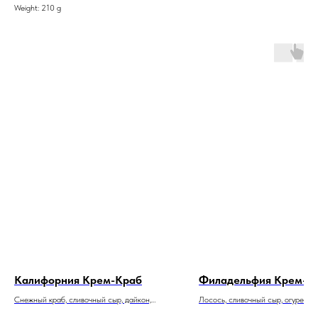
Weight: 210 g
Калифорния Крем-Краб
Филадельфия Крем-К
Снежный краб, сливочный сыр, дайкон,
Лосось, сливочный сыр, огурец
масаго