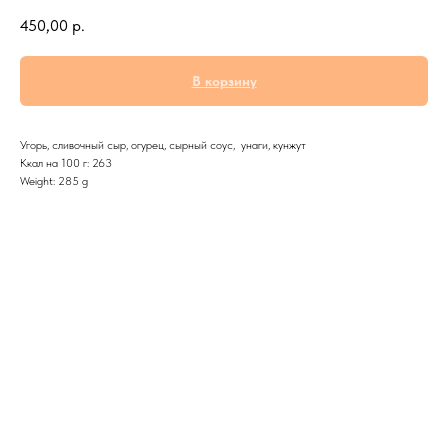
450,00
р.
В корзину
Угорь, сливочный сыр, огурец, сырный соус, унаги, кунжут
Ккал на 100 г: 263
Weight: 285 g