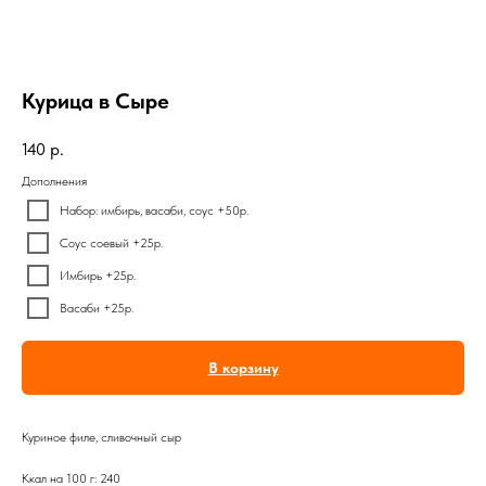
Курица в Сыре
140
р.
Дополнения
Набор: имбирь, васаби, соус +50р.
Соус соевый +25р.
Имбирь +25р.
Васаби +25р.
В корзину
Куриное филе, сливочный сыр
Ккал на 100 г: 240