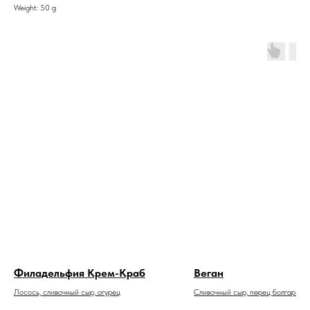
Weight: 50 g
Филадельфия Крем-Краб
Веган
Лосось, сливочный сыр, огурец
Сливочный сыр, перец болгарский
китайская, кунжут микс