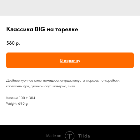
Классика BIG на тарелке
580
р.
В корзину
Двойное куриное филе, помидоры, огурцы, капуста, морковь по-корейски,
картофель фри, двойной соус шаверма, пита
Ккал на 100 г: 304
Weight: 690 g
Tilda
Made on