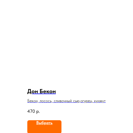
Дон Бекон
Бекон, лосось, сливочный сыр,огурец, кунжут
470
р.
Выбрать