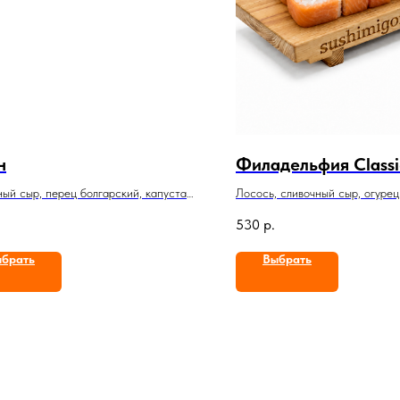
н
Филадельфия Classi
ый сыр, перец болгарский, капуста
Лосось, сливочный сыр, огурец
ая, кунжут микс
530
р.
брать
Выбрать