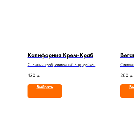
Калифорния Крем-Краб
Вега
Снежный краб, сливочный сыр, дайкон,
Сливочн
масаго
китайск
420
р.
280
р.
Выбрать
Вы