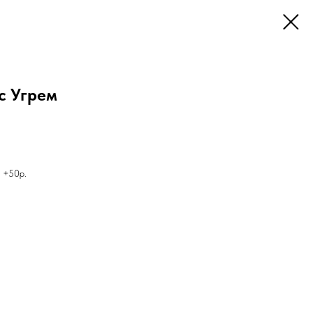
с Угрем
с +50р.