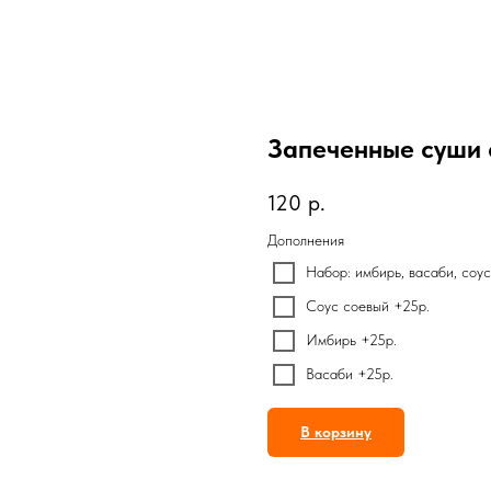
Запеченные суши 
120
р.
Дополнения
Набор: имбирь, васаби, соу
Соус соевый +25р.
Имбирь +25р.
Васаби +25р.
В корзину