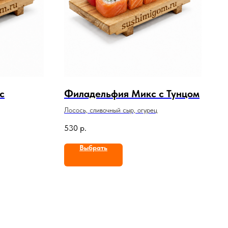
c
Филадельфия Микс с Тунцом
Лосось, сливочный сыр, огурец
530
р.
Выбрать